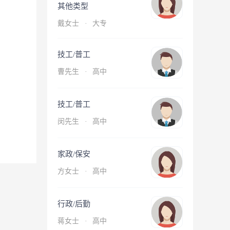
其他类型
戴女士
·
大专
技工/普工
曹先生
·
高中
技工/普工
闵先生
·
高中
家政/保安
方女士
·
高中
行政/后勤
蒋女士
·
高中