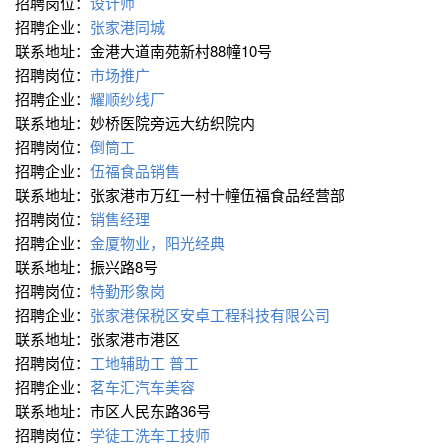
招聘岗位：
设计师
招聘企业：
张家港同城
联系地址：金港大道南苑新村88幢10号
招聘岗位：
市场推广
招聘企业：
耀顺纱线厂
联系地址：妙桥医院旁远大纺织院内
招聘岗位：
倒筒工
招聘企业：
伍福食品销售
联系地址：张家港市万红一村十幢伍福食品经营部
招聘岗位：
销售经理
招聘企业：
金厦物业，阳光经典
联系地址：振兴路8号
招聘岗位：
特勤形象岗
招聘企业：
张家港保税区安卓工程科技有限公司
联系地址：张家港市港区
招聘岗位：
工地辅助工
普工
招聘企业：
茗车汇汽车美容
联系地址：市区人民东路36号
招聘岗位：
学徒工洗车工技师