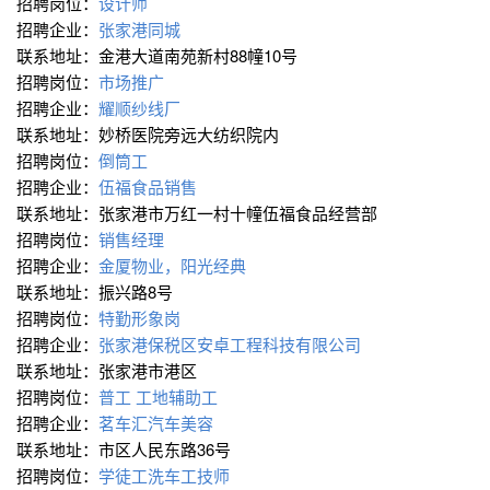
招聘岗位：
设计师
招聘企业：
张家港同城
联系地址：金港大道南苑新村88幢10号
招聘岗位：
市场推广
招聘企业：
耀顺纱线厂
联系地址：妙桥医院旁远大纺织院内
招聘岗位：
倒筒工
招聘企业：
伍福食品销售
联系地址：张家港市万红一村十幢伍福食品经营部
招聘岗位：
销售经理
招聘企业：
金厦物业，阳光经典
联系地址：振兴路8号
招聘岗位：
特勤形象岗
招聘企业：
张家港保税区安卓工程科技有限公司
联系地址：张家港市港区
招聘岗位：
普工
工地辅助工
招聘企业：
茗车汇汽车美容
联系地址：市区人民东路36号
招聘岗位：
学徒工洗车工技师